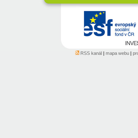
RSS kanál
|
mapa webu
|
pr