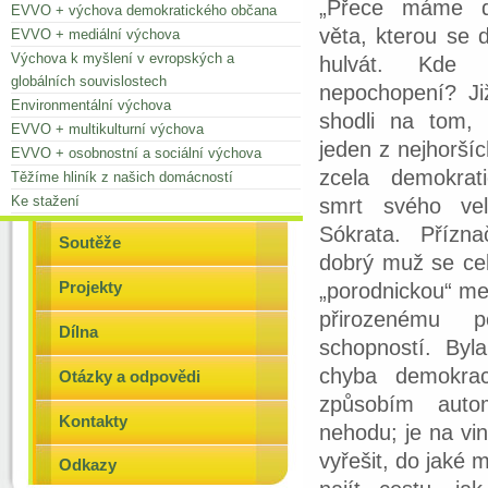
„Přece máme de
EVVO + výchova demokratického občana
věta, kterou se 
EVVO + mediální výchova
Výchova k myšlení v evropských a
hulvát. Kde
globálních souvislostech
nepochopení? Ji
Environmentální výchova
shodli na tom,
EVVO + multikulturní výchova
jeden z nejhorší
EVVO + osobnostní a sociální výchova
zcela demokrat
Těžíme hliník z našich domácností
Ke stažení
smrt svého vel
Sókrata. Přízn
Soutěže
dobrý muž se cel
Projekty
„porodnickou“ me
přirozenému p
Dílna
schopností. Byl
chyba demokra
Otázky a odpovědi
způsobím auto
Kontakty
nehodu; je na vi
vyřešit, do jaké
Odkazy