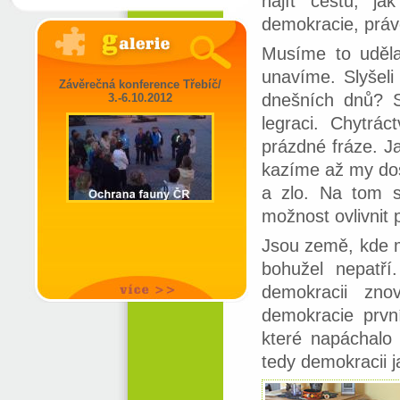
najít cestu, ja
demokracie, práv
Musíme to uděl
unavíme. Slyšeli 
Závěrečná konference Třebíč/
dnešních dnů? S
3.-6.10.2012
legraci. Chytrác
prázdné fráze. Ja
kazíme až my dos
a zlo. Na tom s
možnost ovlivnit p
Jsou země, kde m
bohužel nepatř
demokracii zno
demokracie první
které napáchalo
tedy demokracii 