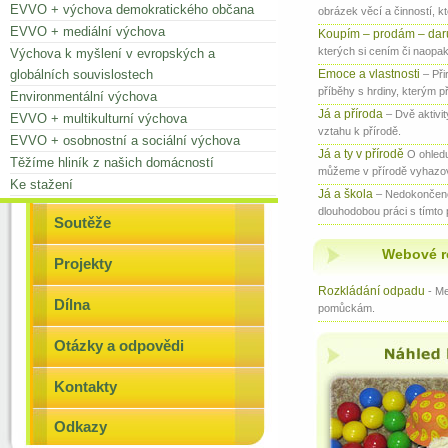
EVVO + výchova demokratického občana
obrázek věcí a činností, kt
EVVO + mediální výchova
Koupím – prodám – daru
kterých si cením či naopak 
Výchova k myšlení v evropských a
globálních souvislostech
Emoce a vlastnosti
– Při
příběhy s hrdiny, kterým p
Environmentální výchova
Já a příroda
– Dvě aktivi
EVVO + multikulturní výchova
vztahu k přírodě.
EVVO + osobnostní a sociální výchova
Já a ty v přírodě
O ohledu
Těžíme hliník z našich domácností
můžeme v přírodě vyhazov
Ke stažení
Já a škola
– Nedokončené
dlouhodobou práci s tímto 
Soutěže
Webové r
Projekty
Rozkládání odpadu
- M
Dílna
pomůckám.
Otázky a odpovědi
Kontakty
Odkazy