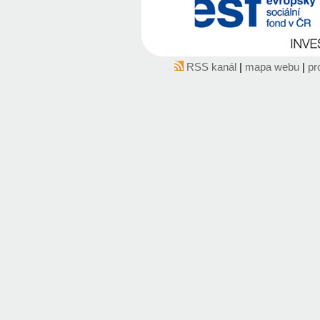
RSS kanál
|
mapa webu
|
pr