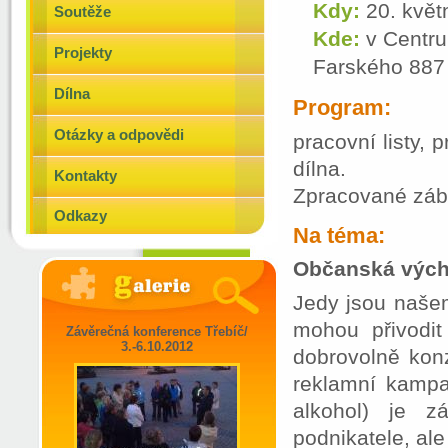
Kdy:
20. květ
Soutěže
Kde:
v Centr
Projekty
Farského 887
Dílna
Program:
Otázky a odpovědi
pracovní listy,
dílna.
Kontakty
Zpracované zába
Odkazy
Na téma:
Občanská vých
Jedy jsou naše
mohou přivodit
Závěrečná konference Třebíč/
3.-6.10.2012
dobrovolně kon
reklamní kampaň
alkohol) je 
podnikatele, ale 