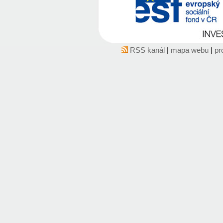
RSS kanál
|
mapa webu
|
pr