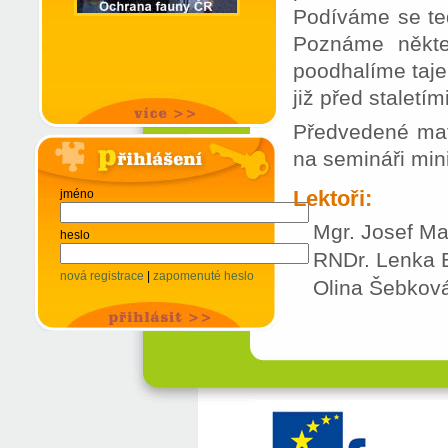
Podíváme se ted
Poznáme někter
poodhalíme taje
již před staletími
Předvedené mat
na semináři min
Lektoři:
jméno
Mgr. Josef M
heslo
RNDr. Lenka 
nová registrace
|
zapomenuté heslo
Olina Šebkov