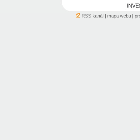
RSS kanál
|
mapa webu
|
pr