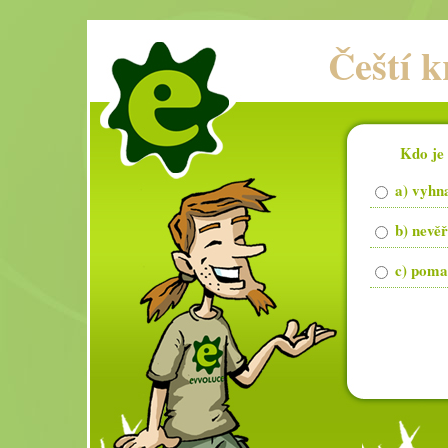
Čeští k
Kdo je
a) vyhn
b) nevěř
c) poma