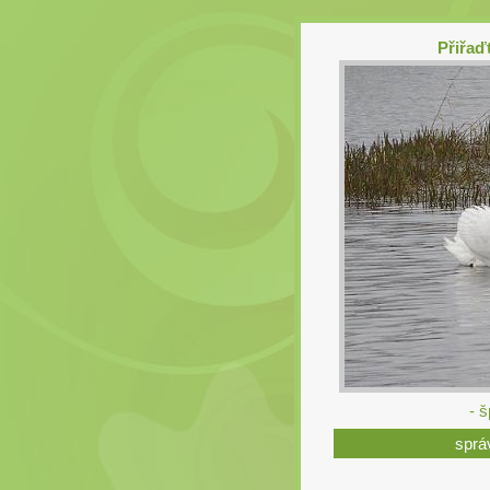
Přiřaďt
- 
sprá