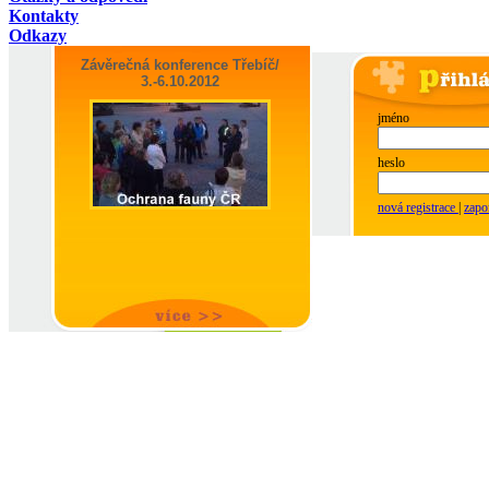
Kontakty
Odkazy
Závěrečná konference Třebíč/
3.-6.10.2012
jméno
heslo
nová registrace
|
zapo