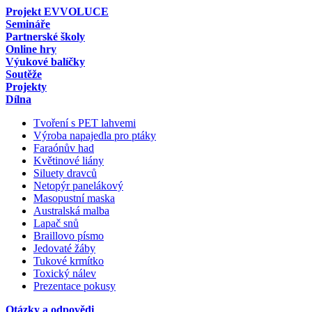
Projekt EVVOLUCE
Semináře
Partnerské školy
Online hry
Výukové balíčky
Soutěže
Projekty
Dílna
Tvoření s PET lahvemi
Výroba napajedla pro ptáky
Faraónův had
Květinové liány
Siluety dravců
Netopýr panelákový
Masopustní maska
Australská malba
Lapač snů
Braillovo písmo
Jedovaté žáby
Tukové krmítko
Toxický nálev
Prezentace pokusy
Otázky a odpovědi